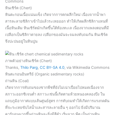
Commons
หินเชิร์ต (Chert)
หินตะกอนเนื้อแน่นแข็ง เกิดจากการตกผลึกใหม่ เนื่องจากน้ำพา
สารละลายซิลิกาเข้าไปแล้วระเหยออก ทำให้เกิดผลึกซิลิกาแทนที่
เนื้อหินเดิม หินเชิร์ตมักเกิดขึ้นใต้ท้องทะเล เนื่องจากแพลงตอนที่มี
เปลือกเป็นซิลิกาตายลง เปลือกของมันจะจมลงทับถมกัน หินเชิร์ต
จึงปะปนอยู่ในหินปูน
ภาพตัวอย่างหินเชิร์ต (Chert)
Thanks,
Thilo Parg
,
CC BY-SA 4.0
, via Wikimedia Commons
หินตะกอนอินทรีย์ (Organic sedimentary rocks)
ถ่านหิน (Coal)
เกิดจากการทับถมของซากพืชที่ยังไม่เน่าเปื่อยไปหมดเนื่องจาก
สภาวะออกซิเจนต่ำ สภาวะเช่นนี้เกิดตามห้วยหนองคลองบึง ใน
แถบภูมิอากาศแบบเส้นศูนย์สูตร การทับถมทำให้เกิดการแรงกดดัน
ที่จะระเหยขับไล่น้ำและสารละลายอื่น ๆ ออกไป ยิ่งมีปริมาณ
คาร์บอนมากขึ้นถ่านหินจะยิ่งมีสีดำ เริ่มจาก พีต เป็นถ่านหิน