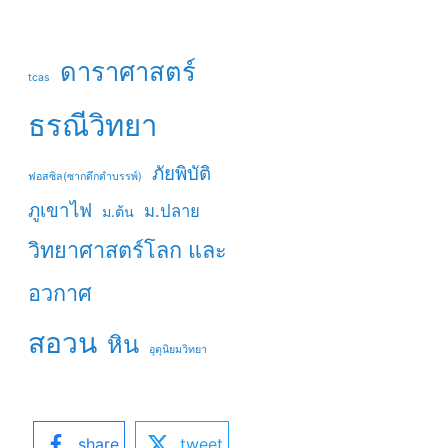
ดาราศาสตร์
tcas
ธรณีวิทยา
ภัยพิบัติ
ฟอสซิล(ซากดึกดำบรรพ์)
ภูเขาไฟ
ม.ปลาย
ม.ต้น
วิทยาศาสตร์โลก และ
อวกาศ
สอวน
หิน
อุตุนิยมวิทยา
share
tweet