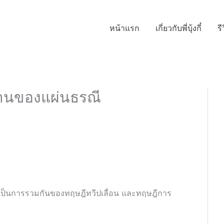
หน้าแรก
เกี่ยวกับพี่บุ้งกี๋
รี
านของแผ่นธรณี
ป็นการรวมกันของทฤษฎีทวีปเลื่อน และทฤษฎีการ